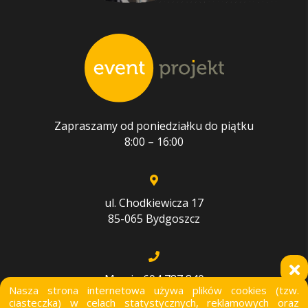
Zapraszamy od poniedziałku do piątku
8:00 – 16:00
ul. Chodkiewicza 17
85-065 Bydgoszcz
Marcin 604 787 840
Nasza strona internetowa używa plików cookies (tzw.
Maciej 786 825 802
ciasteczka) w celach statystycznych, reklamowych oraz