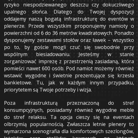
ryzyko niespodziewanego deszczu czy dokuczliwego
upalnego słońca. Dlatego do Twojej dyspozycji
oddajemy naszą bogatą infrastrukturę do eventów w
plenerze. Przede wszystkim proponujemy namioty o
powierzchni od 6 do 36 metrów kwadratowych. Ponadto
dysponujemy zestawami stołów oraz ławek – wszystko
po to, by goście mogli czuć się swobodnie przy
wspólnym biesiadowaniu. Jesteśmy w stanie
zorganizować imprezę z przestrzenią zasiadaną, która
pomieści nawet 600 osób. Pod namiot możemy również
wstawić wygodne i świetnie prezentujące się krzesła
bankietowe. Tu, jak w każdym innym przypadku,
priorytetem są Twoje potrzeby i wizja.
Poza infrastrukturą przeznaczoną do stref
konsumpcyjnych, posiadamy również wygodne meble
do stref relaksu. Ta opcja cieszy się na eventach
olbrzymią popularnością. Zwłaszcza letnie plenery to
wymarzona scenografia dla komfortowych szezlongów,