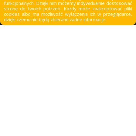
funkcjonalnych. Dzięki nim możemy indywidualnie dostosować
stronę do twoich potrzeb. Każdy może zaakceptować pliki
cookies albo ma możliwość wyłączenia ich w przeglądarce,
biuro@eventprojekt.pl
dzięki czemu nie będą zbierane żadne informacje.
Social media
Jak do nas dojechać?