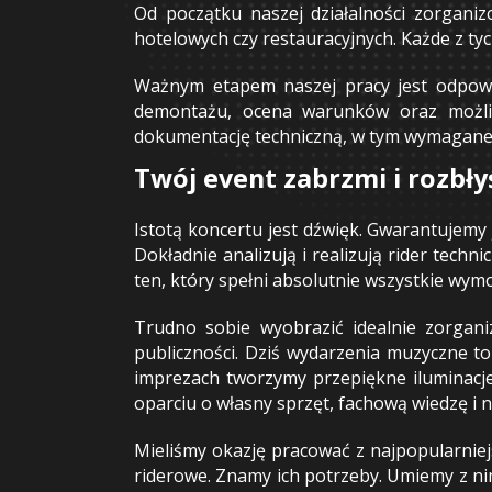
Od początku naszej działalności zorganiz
hotelowych czy restauracyjnych. Każde z ty
Ważnym etapem naszej pracy jest odpowie
demontażu, ocena warunków oraz możliw
dokumentację techniczną, w tym wymagane a
Twój event zabrzmi i rozbły
Istotą koncertu jest dźwięk. Gwarantujemy
Dokładnie analizują i realizują rider te
ten, który spełni absolutnie wszystkie wymo
Trudno sobie wyobrazić idealnie zorgani
publiczności. Dziś wydarzenia muzyczne t
imprezach tworzymy przepiękne iluminacje
oparciu o własny sprzęt, fachową wiedzę i 
Mieliśmy okazję pracować z najpopularniej
riderowe. Znamy ich potrzeby. Umiemy z ni