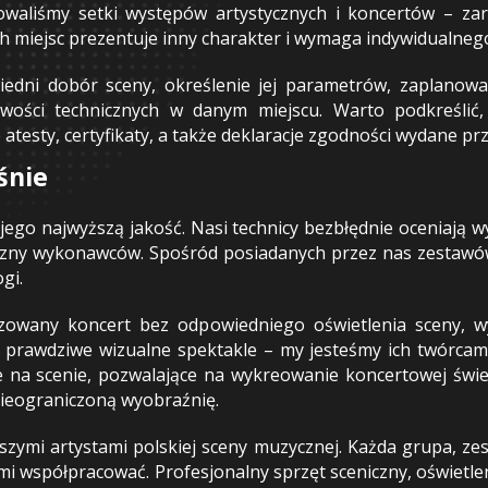
owaliśmy setki występów artystycznych i koncertów – za
ch miejsc prezentuje inny charakter i wymaga indywidualnego
dni dobór sceny, określenie jej parametrów, zaplanowa
ości technicznych w danym miejscu. Warto podkreślić, 
testy, certyfikaty, a także deklaracje zgodności wydane pr
śnie
 jego najwyższą jakość. Nasi technicy bezbłędnie oceniają 
chniczny wykonawców. Spośród posiadanych przez nas zesta
gi.
zowany koncert bez odpowiedniego oświetlenia sceny, w
o prawdziwe wizualne spektakle – my jesteśmy ich twórcam
 na scenie, pozwalające na wykreowanie koncertowej świet
nieograniczoną wyobraźnię.
szymi artystami polskiej sceny muzycznej. Każda grupa, z
mi współpracować. Profesjonalny sprzęt sceniczny, oświetl