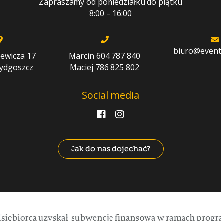
Zapraszamy od poniedziałku do piątku
8:00 – 16:00
biuro@eventp
iewicza 17
Marcin 604 787 840
Bydgoszcz
Maciej 786 825 802
Social media
Jak do nas dojechać?